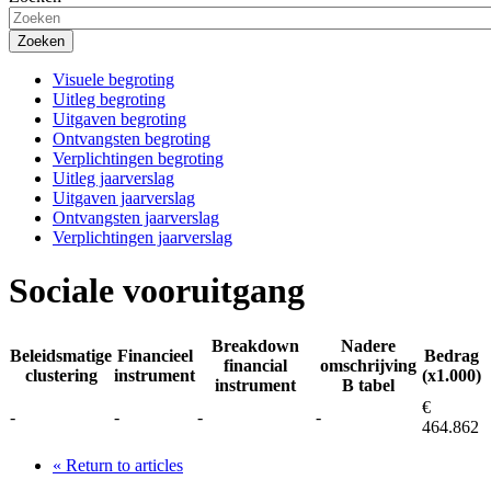
Zoeken
Visuele begroting
Uitleg begroting
Uitgaven begroting
Ontvangsten begroting
Verplichtingen begroting
Uitleg jaarverslag
Uitgaven jaarverslag
Ontvangsten jaarverslag
Verplichtingen jaarverslag
Sociale vooruitgang
Breakdown
Nadere
Beleidsmatige
Financieel
Bedrag
financial
omschrijving
clustering
instrument
(x1.000)
instrument
B tabel
€
-
-
-
-
464.862
«
Return to articles